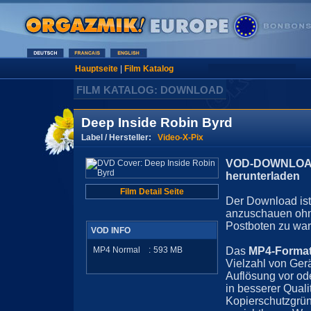
Hauptseite
|
Film Katalog
FILM KATALOG: DOWNLOAD
Deep Inside Robin Byrd
Label / Hersteller:
Video-X-Pix
VOD-DOWNLOAD 
herunterladen
Film Detail Seite
Der Download ist 
anzuschauen ohn
Postboten zu war
VOD INFO
MP4 Normal
:
593
MB
Das
MP4-Forma
Vielzahl von Ger
Auflösung vor ode
in besserer Quali
Kopierschutzgrün