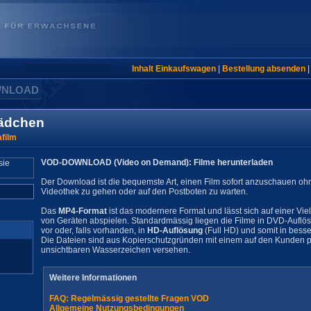
Inhalt Einkaufswagen
|
Bestellung absenden
WNLOAD
Mädchen
film
VOD-DOWNLOAD (Video on Demand): Filme herunterladen
Der Download ist die bequemste Art, einen Film sofort anzuschauen oh
Videothek zu gehen oder auf den Postboten zu warten.
Das
MP4-Format
ist das modernere Format und lässt sich auf einer Vie
von Geräten abspielen. Standardmässig liegen die Filme in DVD-Auflö
vor oder, falls vorhanden, in
HD-Auflösung
(Full HD) und somit in besse
Die Dateien sind aus Kopierschutzgründen mit einem auf den Kunden pe
unsichtbaren Wasserzeichen versehen.
Weitere Informationen
FAQ: Regelmässig gestellte Fragen VOD
Allgemeine Nutzungsbedingungen