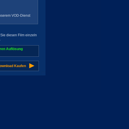
 unserem VOD-Dienst
Sie diesen Film einzeln
.
aren Auflösung
Download Kaufen