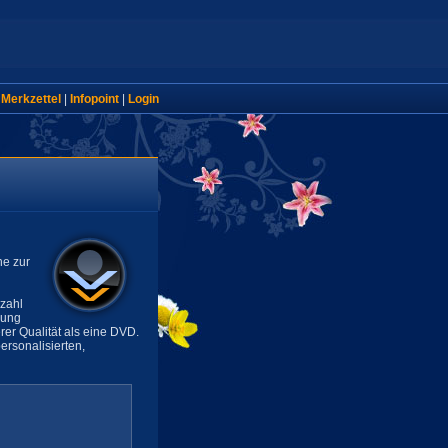
|
Merkzettel
|
Infopoint
|
Login
ne zur
lzahl
sung
rer Qualität als eine DVD.
rsonalisierten,