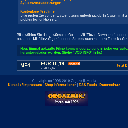
Systemvoraussetzungen
Kostenlose Testfilme
Bitte prüfen Sie vor der Erstbenutzung unbedingt, ob Ihr System mit
problemlos funktioniert.
Bitte wählen Sie die gewünschte Option. Mit "Einzel-Download" können 
bezahlen. Mit "Hinzufügen" können Sie neu auch mehrere Filme kaufen
Neu: Einmal gekaufte Filme können jederzeit und in jeder verfügb
heruntergeladen werden. (Siehe "VOD INFO" links)
EUR 16,19
MP4
Jetzt 
statt 17,99
Copyright (c) 1996-2019 Orgazmik Media
Kontakt / Impressum
|
Shop Informationen
|
RSS Feeds
|
Datenschutz