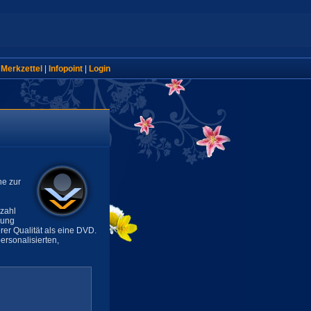
|
Merkzettel
|
Infopoint
|
Login
ne zur
lzahl
sung
rer Qualität als eine DVD.
rsonalisierten,