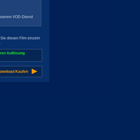
 unserem VOD-Dienst
Sie diesen Film einzeln
.
aren Auflösung
Download Kaufen