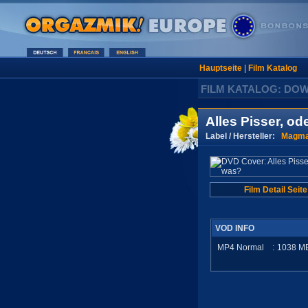
Hauptseite
|
Film Katalog
FILM KATALOG: DO
Alles Pisser, od
Label / Hersteller:
Magma
Film Detail Seite
VOD INFO
MP4 Normal
:
1038
M