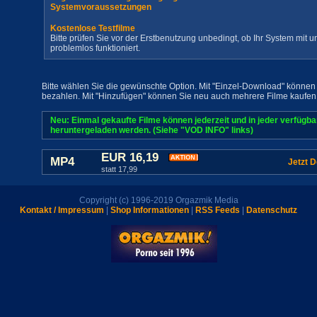
Systemvoraussetzungen
Kostenlose Testfilme
Bitte prüfen Sie vor der Erstbenutzung unbedingt, ob Ihr System mit
problemlos funktioniert.
Bitte wählen Sie die gewünschte Option. Mit "Einzel-Download" können 
bezahlen. Mit "Hinzufügen" können Sie neu auch mehrere Filme kaufen
Neu: Einmal gekaufte Filme können jederzeit und in jeder verfügb
heruntergeladen werden. (Siehe "VOD INFO" links)
EUR 16,19
MP4
Jetzt 
statt 17,99
Copyright (c) 1996-2019 Orgazmik Media
Kontakt / Impressum
|
Shop Informationen
|
RSS Feeds
|
Datenschutz