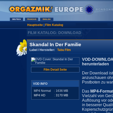
Hauptseite
|
Film Katalog
FILM KATALOG: DOWNLOAD
Skandal In Der Familie
Label / Hersteller:
Tabu Film
VOD-DOWNLOAD 
herunterladen
Film Detail Seite
Der Download ist 
anzuschauen ohn
Postboten zu war
VOD INFO
MP4 Normal
:
1636
MB
Das
MP4-Forma
MP4 HD
:
3170
MB
Vielzahl von Ger
Auflösung vor ode
in besserer Quali
Kopierschutzgrün