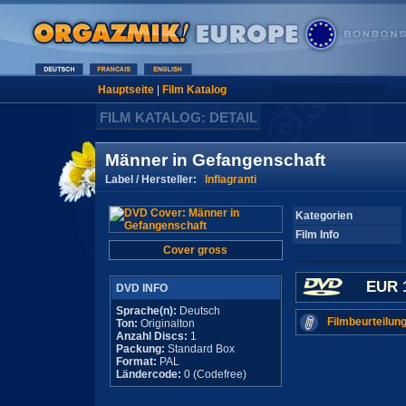
Hauptseite
|
Film Katalog
FILM KATALOG: DETAIL
Männer in Gefangenschaft
Label / Hersteller:
Inflagranti
Kategorien
Film Info
Cover gross
EUR 
DVD INFO
Sprache(n):
Deutsch
Filmbeurteilung
Ton:
Originalton
Anzahl Discs:
1
Packung:
Standard Box
Format:
PAL
Ländercode:
0 (Codefree)