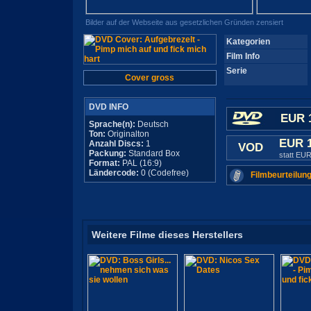
Bilder auf der Webseite aus gesetzlichen Gründen zensiert
Kategorien
Film Info
Serie
Cover gross
DVD INFO
EUR 
Sprache(n):
Deutsch
Ton:
Originalton
EUR 
Anzahl Discs:
1
VOD
Packung:
Standard Box
statt EUR
Format:
PAL (16:9)
Ländercode:
0 (Codefree)
Filmbeurteilung
Weitere Filme dieses Herstellers