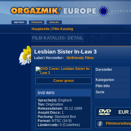
Hauptseite
|
Film Katalog
FILM KATALOG: DETAIL
Lesbian Sister In-Law 3
Label / Hersteller:
Girlfriends Films
Darsteller
Kategorien
Cover gross
Film Info
Serie
DVD INFO
Sprache(n):
Englisch
Ton:
Originalton
Releasedatum:
30.12.1899
EUR 
Anzahl Discs:
1
Packung:
Standard Box
Format:
NTSC (16:9)
Filmbeurteilun
Ländercode:
0 (Codefree)