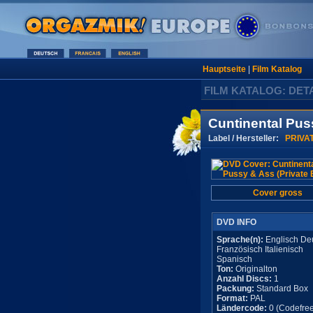
Hauptseite
|
Film Katalog
FILM KATALOG: DET
Cuntinental Puss
Label / Hersteller:
PRIVA
Cover gross
DVD INFO
Sprache(n):
Englisch De
Französisch Italienisch
Spanisch
Ton:
Originalton
Anzahl Discs:
1
Packung:
Standard Box
Format:
PAL
Ländercode:
0 (Codefree