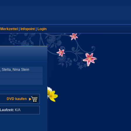
|
Merkzettel
|
Infopoint
|
Login
, Stella, Nina Stein
DVD kaufen
Laufzeit:
K/A