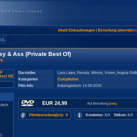
Inhalt Einkaufswagen
|
Bestellung absenden
AIL
y & Ass (Private Best Of)
TE
Darsteller
Lara Latex, Renata, Winnie, Vivien, Angela Gritti
Kategorien
Compilation
Film Info
Katalogdatum: 14.06.2010
EUR 24,99
Auf Bestellung
[info]
utsch
Filmbeurteilung(en): 0
Kondome:
K/A
Silikon:
K/A
)