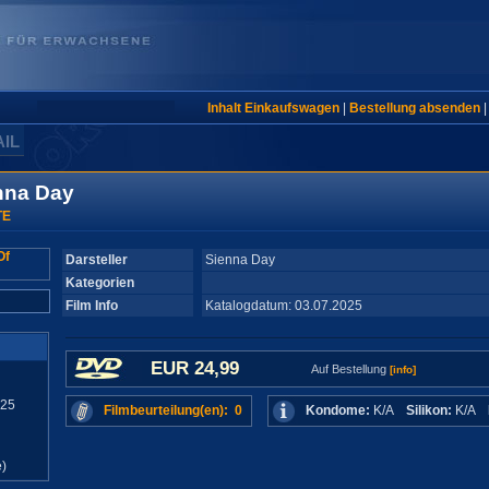
Inhalt Einkaufswagen
|
Bestellung absenden
AIL
nna Day
TE
Darsteller
Sienna Day
Kategorien
Film Info
Katalogdatum: 03.07.2025
EUR 24,99
Auf Bestellung
[info]
025
Filmbeurteilung(en): 0
Kondome:
K/A
Silikon:
K/A
)