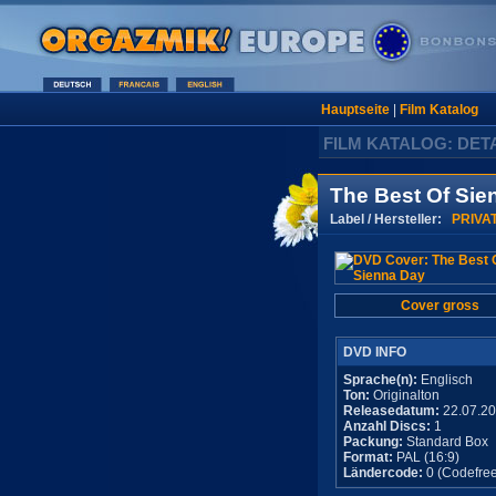
Hauptseite
|
Film Katalog
FILM KATALOG: DET
The Best Of Sie
Label / Hersteller:
PRIVA
Cover gross
DVD INFO
Sprache(n):
Englisch
Ton:
Originalton
Releasedatum:
22.07.2
Anzahl Discs:
1
Packung:
Standard Box
Format:
PAL (16:9)
Ländercode:
0 (Codefree