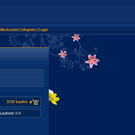
|
Merkzettel
|
Infopoint
|
Login
DVD kaufen
Laufzeit:
K/A