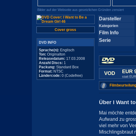
Bilder auf der Webseite aus gesetzlichen Gründen zensiert
Darsteller
Kategorien
Cover gross
Film Info
Serie
DVD INFO
Sprache(n):
Englisch
Ton:
Originalton
Releasedatum:
17.03.2008
Anzahl Discs:
1
Packung:
Standard Box
EUR 
Format:
NTSC
VOD
Ländercode:
0 (Codefree)
statt EUR
Filmbeurteilung
Über I Want to
Mai möchte entdec
Aufwand zu gros
viel mehr von Ver
Mischlingsbraut 