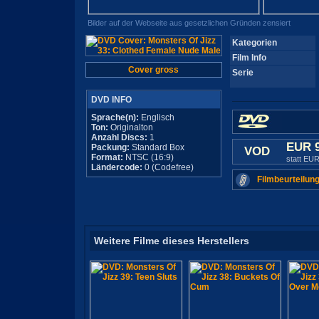
Bilder auf der Webseite aus gesetzlichen Gründen zensiert
Kategorien
Film Info
Cover gross
Serie
DVD INFO
Sprache(n):
Englisch
Ton:
Originalton
Anzahl Discs:
1
EUR 
Packung:
Standard Box
VOD
Format:
NTSC (16:9)
statt EUR
Ländercode:
0 (Codefree)
Filmbeurteilung
Weitere Filme dieses Herstellers