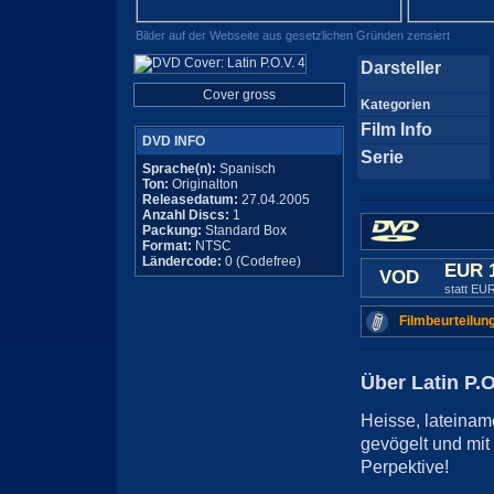
Bilder auf der Webseite aus gesetzlichen Gründen zensiert
Darsteller
Cover gross
Kategorien
Film Info
DVD INFO
Serie
Sprache(n):
Spanisch
Ton:
Originalton
Releasedatum:
27.04.2005
Anzahl Discs:
1
Packung:
Standard Box
Format:
NTSC
Ländercode:
0 (Codefree)
EUR 
VOD
statt EU
Filmbeurteilun
Über Latin P.O
Heisse, lateinam
gevögelt und mi
Perpektive!