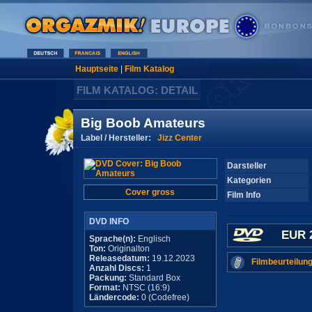
Hauptseite
|
Film Katalog
FILM KATALOG: DETAIL
Big Boob Amateurs
Label / Hersteller:
Jizz Center
Darsteller
Kategorien
Cover gross
Film Info
DVD INFO
EUR 
Sprache(n):
Englisch
Ton:
Originalton
Releasedatum:
19.12.2023
Filmbeurteilung
Anzahl Discs:
1
Packung:
Standard Box
Format:
NTSC (16:9)
Ländercode:
0 (Codefree)