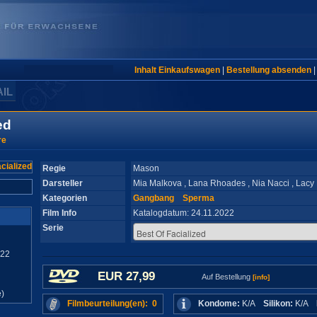
Inhalt Einkaufswagen
|
Bestellung absenden
AIL
ed
re
Regie
Mason
Darsteller
Mia Malkova , Lana Rhoades , Nia Nacci , Lacy
Kategorien
Gangbang
Sperma
Film Info
Katalogdatum: 24.11.2022
Serie
022
EUR 27,99
Auf Bestellung
[info]
)
Filmbeurteilung(en): 0
Kondome:
K/A
Silikon:
K/A