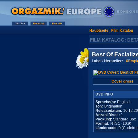
Hauptseite
|
Film Katalog
FILM KATALOG: DET
Best Of Facializ
Label / Hersteller:
XEmpi
Cover gross
DVD INFO
Sprache(n):
Englisch
Ton:
Originalton
Releasedatum:
10.12.2
Anzahl Discs:
1
Packung:
Standard Box
Format:
NTSC (16:9)
Ländercode:
0 (Codefree