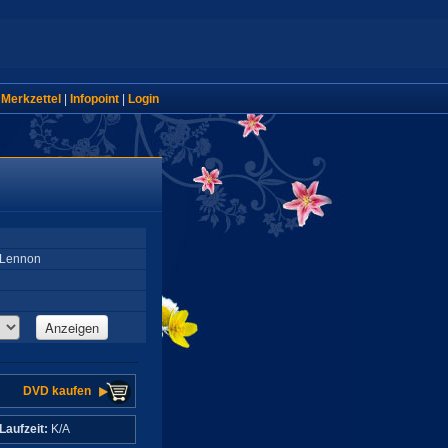
|
Merkzettel
|
Infopoint
|
Login
 Lennon
Anzeigen
DVD kaufen
Laufzeit:
K/A