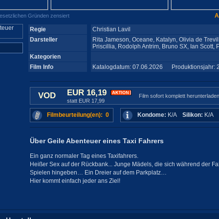
A
gesetzlichen Gründen zensiert
Regie
Christian Lavil
Darsteller
Rita Jameson, Oceane, Katalyn, Olivia de Trevill
Priscillia, Rodolph Antrim, Bruno SX, Ian Scott,
Kategorien
Film Info
Katalogdatum: 07.06.2026 Produktionsjahr: 
EUR 16,19
VOD
Film sofort komplett herunterlade
statt EUR 17,99
Filmbeurteilung(en): 0
Kondome:
K/A
Silikon:
K/A
Über Geile Abenteuer eines Taxi Fahrers
Ein ganz normaler Tag eines Taxifahrers.
Heißer Sex auf der Rückbank... Junge Mädels, die sich während der Fa
Spielen hingeben… Ein Dreier auf dem Parkplatz…
Hier kommt einfach jeder ans Ziel!