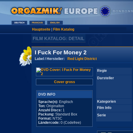
Hauptseite
|
Film Katalog
FILM KATALOG: DETAIL
I Fuck For Money 2
Label / Hersteller:
Red Light District
Regie
Darsteller
Cover gross
DVD INFO
Kategorien
Sprache(n):
Englisch
Ton:
Originalton
Film Info
Anzahl Discs:
1
Packung:
Standard Box
Serie
Format:
NTSC
Ländercode:
0 (Codefree)