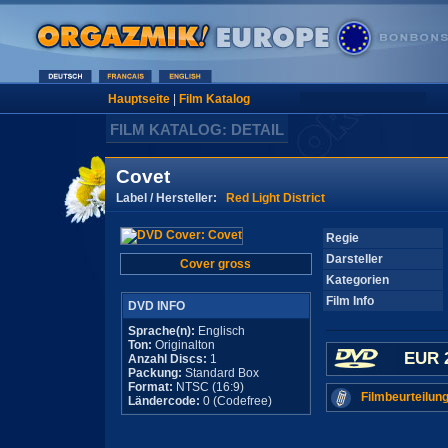
Hauptseite
|
Film Katalog
FILM KATALOG: DETAIL
Covet
Label / Hersteller:
Red Light District
Regie
Darsteller
Cover gross
Kategorien
Film Info
DVD INFO
Sprache(n):
Englisch
Ton:
Originalton
EUR 
Anzahl Discs:
1
Packung:
Standard Box
Format:
NTSC (16:9)
Filmbeurteilung
Ländercode:
0 (Codefree)