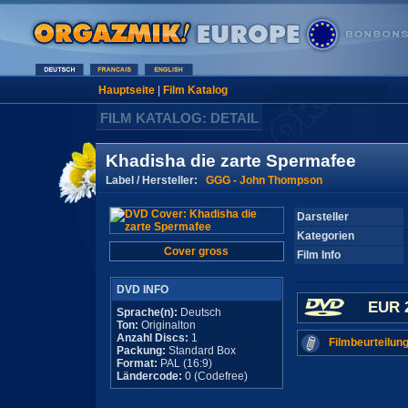
Hauptseite
|
Film Katalog
FILM KATALOG: DETAIL
Khadisha die zarte Spermafee
Label / Hersteller:
GGG - John Thompson
Darsteller
Kategorien
Cover gross
Film Info
DVD INFO
EUR 
Sprache(n):
Deutsch
Ton:
Originalton
Anzahl Discs:
1
Filmbeurteilung
Packung:
Standard Box
Format:
PAL (16:9)
Ländercode:
0 (Codefree)