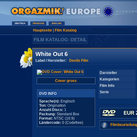
Hauptseite
|
Film Katalog
FILM KATALOG: DETAIL
White Out 6
Label / Hersteller:
Devils Film
Darsteller
Kategorien
Cover gross
Film Info
Serie
DVD INFO
Sprache(n):
Englisch
Ton:
Originalton
Anzahl Discs:
1
EUR 
Packung:
Standard Box
Format:
NTSC (16:9)
Ländercode:
0 (Codefree)
Filmbeurteilung