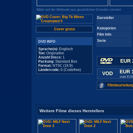
Bilder auf der Webseite aus gesetzlichen Gründen zensiert
Darsteller
Kategorien
Cover gross
Film Info
Serie
DVD INFO
Sprache(n):
Englisch
Ton:
Originalton
Anzahl Discs:
1
EUR 
Packung:
Standard Box
Format:
NTSC (16:9)
Ländercode:
0 (Codefree)
EUR 
VOD
statt EU
Filmbeurteilun
Weitere Filme dieses Herstellers