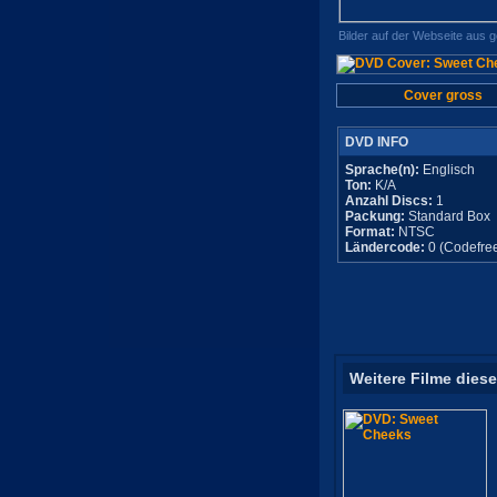
Bilder auf der Webseite aus 
Cover gross
DVD INFO
Sprache(n):
Englisch
Ton:
K/A
Anzahl Discs:
1
Packung:
Standard Box
Format:
NTSC
Ländercode:
0 (Codefre
Weitere Filme diese