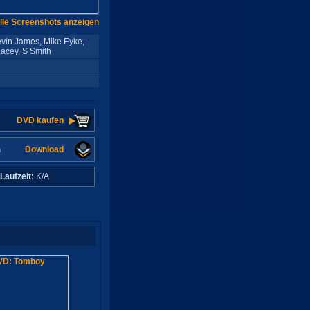
lle Screenshots anzeigen
vin James, Mike Eyke,
acey, S Smith
DVD kaufen
Download
n
Laufzeit:
K/A