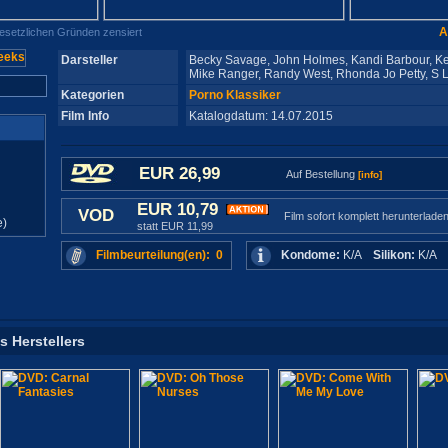
A
gesetzlichen Gründen zensiert
Darsteller
Becky Savage, John Holmes, Kandi Barbour, Ke
Mike Ranger, Randy West, Rhonda Jo Petty, S L
Kategorien
Porno Klassiker
Film Info
Katalogdatum: 14.07.2015
EUR 26,99
Auf Bestellung
[info]
EUR 10,79
VOD
Film sofort komplett herunterlade
e)
statt EUR 11,99
Filmbeurteilung(en): 0
Kondome:
K/A
Silikon:
K/A
s Herstellers