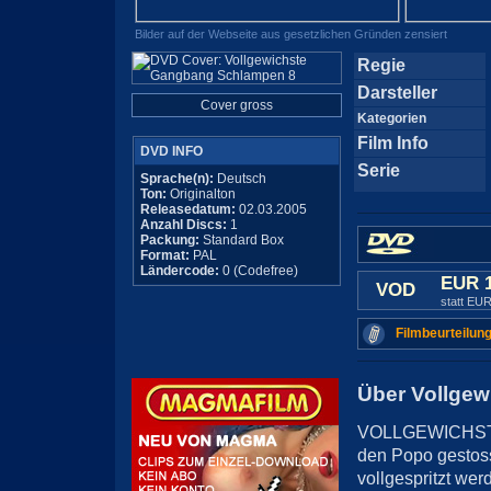
Bilder auf der Webseite aus gesetzlichen Gründen zensiert
Regie
Darsteller
Cover gross
Kategorien
Film Info
DVD INFO
Serie
Sprache(n):
Deutsch
Ton:
Originalton
Releasedatum:
02.03.2005
Anzahl Discs:
1
Packung:
Standard Box
Format:
PAL
Ländercode:
0 (Codefree)
EUR 
VOD
statt EUR
Filmbeurteilung
Über Vollge
VOLLGEWICHSTE 
den Popo gestoss
vollgespritzt wer