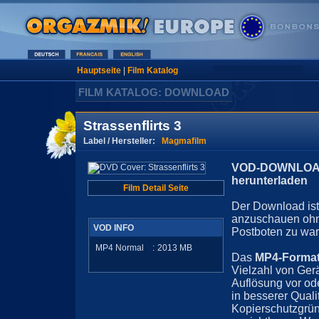
Hauptseite
|
Film Katalog
FILM KATALOG: DOWNLOAD
Strassenflirts 3
Label / Hersteller:
Magmafilm
VOD-DOWNLOAD 
herunterladen
Film Detail Seite
Der Download ist 
anzuschauen ohn
VOD INFO
Postboten zu war
MP4 Normal
:
2013
MB
Das
MP4-Forma
Vielzahl von Ger
Auflösung vor ode
in besserer Quali
Kopierschutzgrün