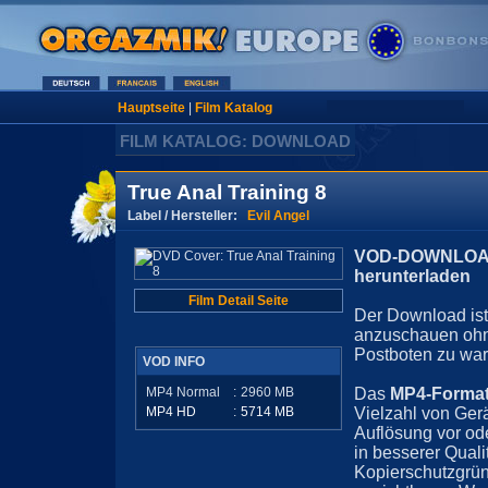
Hauptseite
|
Film Katalog
FILM KATALOG: DOWNLOAD
True Anal Training 8
Label / Hersteller:
Evil Angel
VOD-DOWNLOAD 
herunterladen
Film Detail Seite
Der Download ist 
anzuschauen ohn
Postboten zu war
VOD INFO
MP4 Normal
:
2960
MB
Das
MP4-Forma
MP4 HD
:
5714
MB
Vielzahl von Ger
Auflösung vor ode
in besserer Quali
Kopierschutzgrün