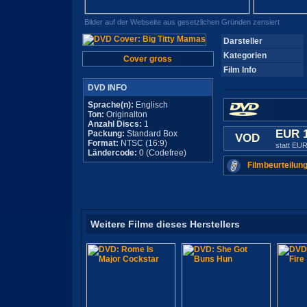
Bilder auf der Webseite aus gesetzlichen Gründen zensiert
Darsteller
Kategorien
Cover gross
Film Info
DVD INFO
Sprache(n):
Englisch
Ton:
Originalton
Anzahl Discs:
1
EUR 
Packung:
Standard Box
VOD
Format:
NTSC (16:9)
statt EUR
Ländercode:
0 (Codefree)
Filmbeurteilung
Weitere Filme dieses Herstellers