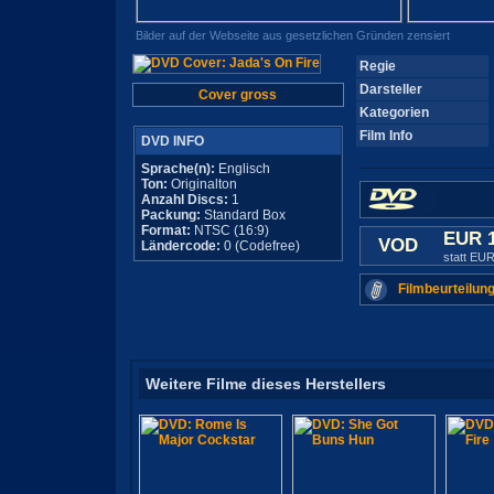
Bilder auf der Webseite aus gesetzlichen Gründen zensiert
Regie
Darsteller
Cover gross
Kategorien
Film Info
DVD INFO
Sprache(n):
Englisch
Ton:
Originalton
Anzahl Discs:
1
Packung:
Standard Box
Format:
NTSC (16:9)
EUR 
VOD
Ländercode:
0 (Codefree)
statt EUR
Filmbeurteilung
Weitere Filme dieses Herstellers