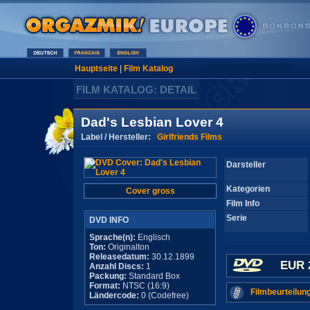
Hauptseite
|
Film Katalog
FILM KATALOG: DETAIL
Dad's Lesbian Lover 4
Label / Hersteller:
Girlfriends Films
Darsteller
Kategorien
Cover gross
Film Info
Serie
DVD INFO
Sprache(n):
Englisch
Ton:
Originalton
Releasedatum:
30.12.1899
EUR 
Anzahl Discs:
1
Packung:
Standard Box
Format:
NTSC (16:9)
Filmbeurteilun
Ländercode:
0 (Codefree)